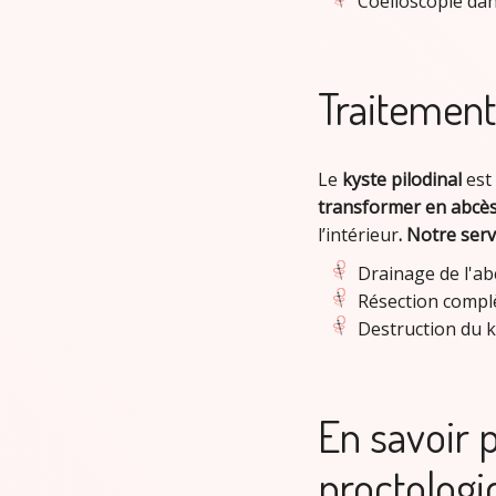
Coelioscopie dan
Traitement
Le
kyste pilodinal
est
transformer en abcè
l’intérieur
.
Notre serv
Drainage de l'ab
Résection complè
Destruction du k
En savoir p
proctologi