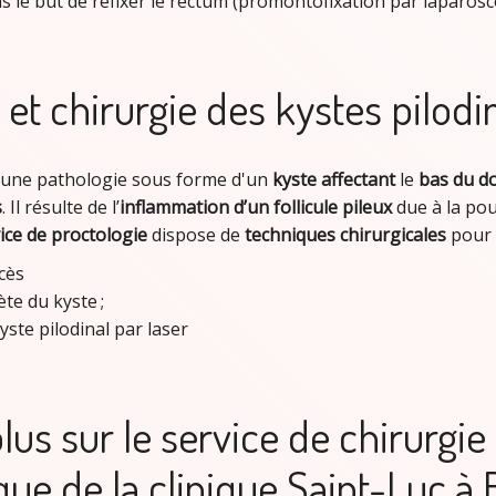
s le but de refixer le rectum (promontofixation par laparosc
 et chirurgie des kystes pilodi
 une pathologie sous forme d'un
kyste affectant
le
bas du d
s
. Il résulte de l’
inflammation d’un follicule pileux
due à la pou
ice de proctologie
dispose de
techniques chirurgicales
pour l
cès
te du kyste ;
yste pilodinal par laser
lus sur le service de chirurgie
que de la clinique Saint-Luc à