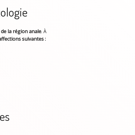
tologie
 de la région anale
. À
affections suivantes :
les