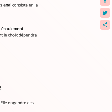
s anal
consiste en la
n
écoulement
Partager
t le choix dépendra
ce
contenu
e
. Elle engendre des