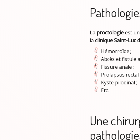
Pathologies
La
proctologie
est u
la
clinique Saint-Luc
Hémorroïde ;
Abcès et fistule a
Fissure anale ;
Prolapsus rectal 
Kyste pilodinal ;
Etc.
Une chirur
pathologie