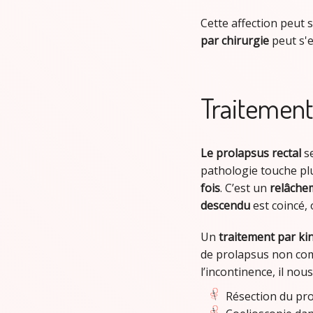
Cette affection peut 
par chirurgie
peut s'
Traitement
Le prolapsus
rectal
se
pathologie touche p
fois
. C’est un
relâche
descendu
est coincé,
Un
traitement par ki
de prolapsus non comp
l’incontinence, il nous
Résection du pro