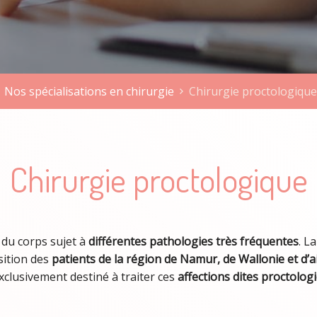
Nos spécialisations en chirurgie
Chirurgie proctologique
Chirurgie proctologique
 du corps sujet à
différentes pathologies très fréquentes
. L
sition des
patients de la région de Namur, de Wallonie et d’a
xclusivement destiné à traiter ces
affections dites proctolog