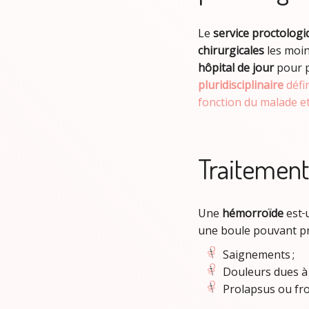
Le
service proctologiq
chirurgicales
les moin
hôpital de jour
pour 
pluridisciplinaire
défi
fonction du malade et
Traitement
Une
hémorroïde
est
une boule pouvant p
Saignements ;
Douleurs dues à l
Prolapsus ou fr