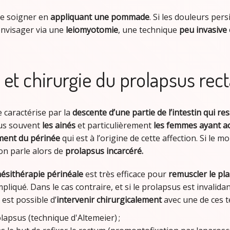
se soigner en
appliquant une pommade
. Si les douleurs pers
envisager via une
leiomyotomie
, une technique
peu invasive 
 et chirurgie du prolapsus rect
 caractérise par la
descente d’une
partie de l’intestin qui re
lus souvent
les ainés
et particulièrement
les femmes ayant a
ment du périnée
qui est à l’origine de cette affection. Si le m
 on parle alors de
prolapsus incarcéré.
nésithérapie périnéale
est très efficace pour
remuscler le pl
liqué. Dans le cas contraire, et si le prolapsus est invalida
 est possible d’
intervenir chirurgicalement
avec une de ces t
lapsus (technique d'Altemeier) ;