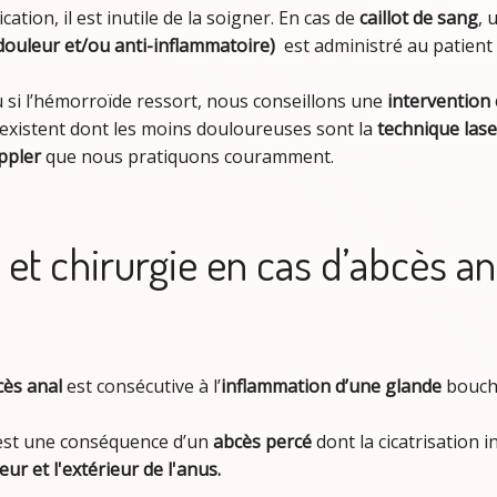
ication, il est inutile de la soigner. En cas de
caillot de sang
, 
ouleur et/ou anti-inflammatoire)
est administré au patien
 si l’hémorroïde ressort, nous conseillons une
intervention 
existent dont les moins douloureuses sont la
technique las
ppler
que nous pratiquons couramment.
 et chirurgie en cas d’abcès an
cès anal
est consécutive à l’
inflammation d’une glande
bouch
, est une conséquence d’un
abcès percé
dont la cicatrisation 
ieur et l'extérieur de l'anus.