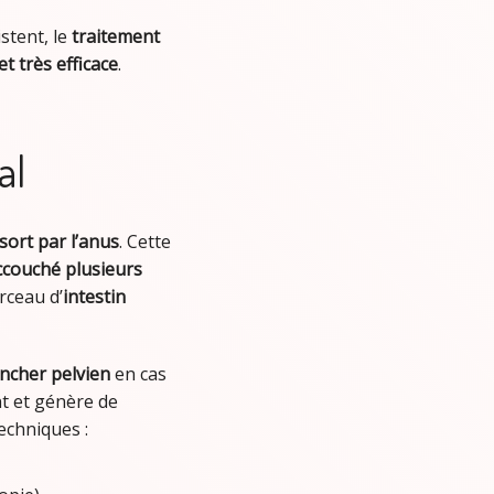
istent, le
traitement
et très efficace
.
al
ssort par l’anus
. Cette
ccouché plusieurs
orceau d’
intestin
ancher pelvien
en cas
nt et génère de
echniques :