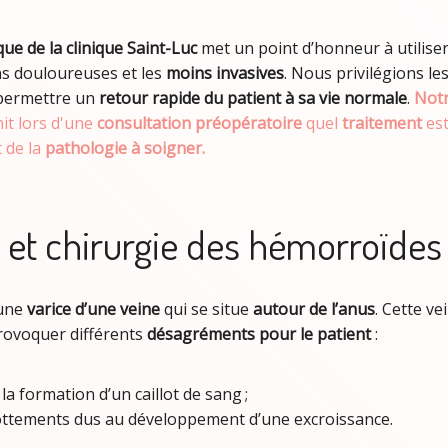
ue de la clinique Saint-Luc
met un point d’honneur à utiliser
s douloureuses et les
moins invasives
. Nous privilégions le
permettre un
retour rapide du patient à sa vie normale
.
Notr
nit lors d'une
consultation préopératoire
quel
traitement
est
 de la
pathologie à soigner.
 et chirurgie des hémorroïdes
une
varice d’une veine
qui se situe
autour de l’anus
. Cette ve
rovoquer différents
désagréments pour le patient
:
a formation d’un caillot de sang ;
ottements dus au développement d’une excroissance
.