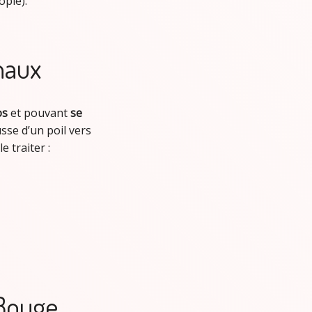
opie).
naux
os
et pouvant
se
sse d’un poil vers
e traiter :
 Bouge